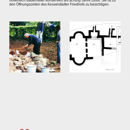
hoffentlich dauerhafter konserviert als achtzig Jahre zuvor. Sie ist zu
den Öffnungszeiten des Kesselstädter Friedhofs zu besichtigen.