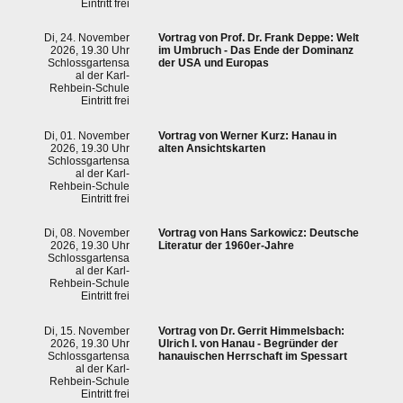
Eintritt frei
Di, 24. November
Vortrag von Prof. Dr. Frank Deppe: Welt
2026, 19.30 Uhr
im Umbruch - Das Ende der Dominanz
Schlossgartensa
der USA und Europas
al der Karl-
Rehbein-Schule
Eintritt frei
Di, 01. November
Vortrag von Werner Kurz: Hanau in
2026, 19.30 Uhr
alten Ansichtskarten
Schlossgartensa
al der Karl-
Rehbein-Schule
Eintritt frei
Di, 08. November
Vortrag von Hans Sarkowicz: Deutsche
2026, 19.30 Uhr
Literatur der 1960er-Jahre
Schlossgartensa
al der Karl-
Rehbein-Schule
Eintritt frei
Di, 15. November
Vortrag von Dr. Gerrit Himmelsbach:
2026, 19.30 Uhr
Ulrich I. von Hanau - Begründer der
Schlossgartensa
hanauischen Herrschaft im Spessart
al der Karl-
Rehbein-Schule
Eintritt frei