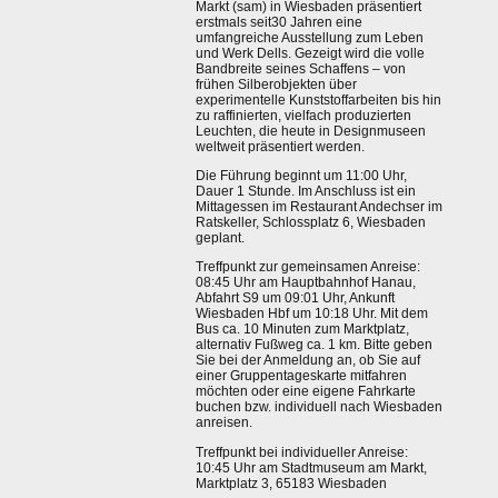
Markt (sam) in Wiesbaden präsentiert
erstmals seit30 Jahren eine
umfangreiche Ausstellung zum Leben
und Werk Dells. Gezeigt wird die volle
Bandbreite seines Schaffens – von
frühen Silberobjekten über
experimentelle Kunststoffarbeiten bis hin
zu raffinierten, vielfach produzierten
Leuchten, die heute in Designmuseen
weltweit präsentiert werden.
Die Führung beginnt um 11:00 Uhr,
Dauer 1 Stunde. Im Anschluss ist ein
Mittagessen im Restaurant Andechser im
Ratskeller, Schlossplatz 6, Wiesbaden
geplant.
Treffpunkt zur gemeinsamen Anreise:
08:45 Uhr am Hauptbahnhof Hanau,
Abfahrt S9 um 09:01 Uhr, Ankunft
Wiesbaden Hbf um 10:18 Uhr. Mit dem
Bus ca. 10 Minuten zum Marktplatz,
alternativ Fußweg ca. 1 km. Bitte geben
Sie bei der Anmeldung an, ob Sie auf
einer Gruppentageskarte mitfahren
möchten oder eine eigene Fahrkarte
buchen bzw. individuell nach Wiesbaden
anreisen.
Treffpunkt bei individueller Anreise:
10:45 Uhr am Stadtmuseum am Markt,
Marktplatz 3, 65183 Wiesbaden