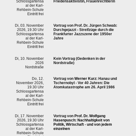
Schlossgartensa
Friedensaktivistin, Frauenrechtlerin
al der Karl-
Rehbein-Schule
Eintritt frei
Di, 03. November
Vortrag von
Prof. Dr. Jürgen Schwab
:
2026, 19.30 Uhr
Durchgejazzt - Streifzüge durch die
Schlossgartensa
Frankfurter Jazzszene der 1950er
al der Karl-
Jahre
Rehbein-Schule
Eintritt frei
Di, 10. November
Kein Vortrag (Gedenken in der
2026
Nordstraße)
Nordstraße
Do, 12.
Vortrag von
Werner Kurz:
Hanau und
November 2026,
Tschernobyl - Vor 40 Jahren: Die
19.30 Uhr
Atomkatastrophe am 26. April 1986
Schlossgartensa
al der Karl-
Rehbein-Schule
Eintritt frei
Di, 17. November
Vortrag von
Prof. Dr. Wolfgang
2026, 19.30 Uhr
Hasenpusch: Nachhaltigkeit von
Schlossgartensa
Politik, Wirtschaft - und von jedem
al der Karl-
einzelnen
Rehbein-Schule