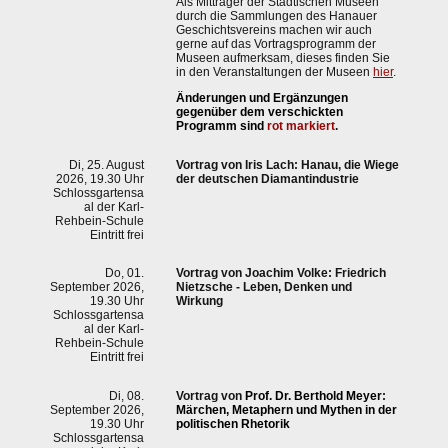
Als Mitträger der Städtischen Museen
durch die Sammlungen des Hanauer
Geschichtsvereins machen wir auch
gerne auf das Vortragsprogramm der
Museen aufmerksam, dieses finden Sie
in den Veranstaltungen der Museen
hier
.
Änderungen und Ergänzungen
gegenüber dem verschickten
Programm sind
rot markiert
.
Di, 25. August
Vortrag von Iris Lach:
Hanau, die Wiege
2026, 19.30 Uhr
der deutschen Diamantindustrie
Schlossgartensa
al der Karl-
Rehbein-Schule
Eintritt frei
Do, 01.
Vortrag von
Joachim Volke
: Friedrich
September 2026,
Nietzsche - Leben, Denken und
19.30 Uhr
Wirkung
Schlossgartensa
al der Karl-
Rehbein-Schule
Eintritt frei
Di, 08.
Vortrag von
Prof. Dr. Berthold Meyer
:
September 2026,
Märchen, Metaphern und Mythen in der
19.30 Uhr
politischen Rhetorik
Schlossgartensa