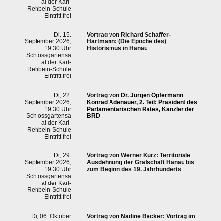
al der Karl-
Rehbein-Schule
Eintritt frei
Di, 15.
Vortrag von
Richard Schaffer-
September 2026,
Hartmann
:
(Die Epoche des)
19.30 Uhr
Historismus in Hanau
Schlossgartensa
al der Karl-
Rehbein-Schule
Eintritt frei
Di, 22.
Vortrag von
Dr. Jürgen Opfermann
:
September 2026,
Konrad Adenauer, 2. Teil: Präsident des
19.30 Uhr
Parlamentarischen Rates, Kanzler der
Schlossgartensa
BRD
al der Karl-
Rehbein-Schule
Eintritt frei
Di, 29.
Vortrag von
Werner Kurz: Territoriale
September 2026,
Ausdehnung der Grafschaft Hanau bis
19.30 Uhr
zum Beginn des 19. Jahrhunderts
Schlossgartensa
al der Karl-
Rehbein-Schule
Eintritt frei
Di, 06. Oktober
Vortrag von
Nadine Becker
:
Vortrag im