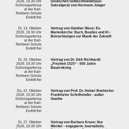
2026, 19.30 Uhr
Deutschen Goldschmiedehaus:
Schlossgartensa
Sakralgerät von Hermann Jünger
al der Karl-
Rehbein-Schule
Eintritt frei
Di, 13. Oktober
Vortrag von
Günther Wess: Ev.
2026, 19.30 Uhr
Marienkirche: Bach, Beatles und KI -
Schlossgartensa
Betrachtungen zur Musik der Zukunft
al der Karl-
Rehbein-Schule
Eintritt frei
Di, 20. Oktober
Vortrag von
Dr. Dirk Richhardt:
2026, 19.30 Uhr
„Freyheit 1525“ - 500 Jahre
Schlossgartensa
Bauernkrieg
al der Karl-
Rehbein-Schule
Eintritt frei
Do, 22. Oktober
Vortrag von
Prof. Dr. Heiner Boehncke:
2026, 19.30 Uhr
Frankfurter Schriftsteller - außer
Schlossgartensa
Goethe
al der Karl-
Rehbein-Schule
Eintritt frei
Di, 27. Oktober
Vortrag von
Barbara Kruse: Ilse
2026, 19.30 Uhr
Werder - engagierte Journalistin,