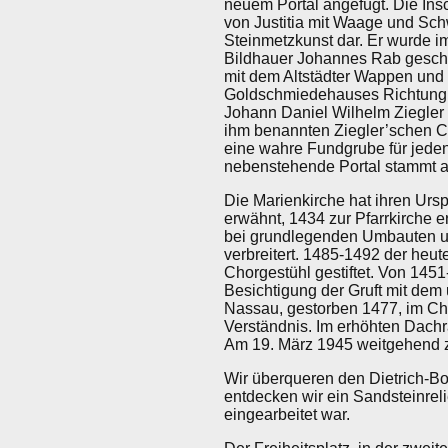
neuem Portal angefügt. Die Ins
von Justitia mit Waage und Sch
Steinmetzkunst dar. Er wurde i
Bildhauer Johannes Rab geschaf
mit dem Altstädter Wappen un
Goldschmiedehauses Richtung M
Johann Daniel Wilhelm Ziegler 
ihm benannten Ziegler’schen C
eine wahre Fundgrube für jeden
nebenstehende Portal stammt a
Die Marienkirche hat ihren Urs
erwähnt, 1434 zur Pfarrkirche e
bei grundlegenden Umbauten un
verbreitert. 1485-1492 der heu
Chorgestühl gestiftet. Von 145
Besichtigung der Gruft mit dem 
Nassau, gestorben 1477, im Ch
Verständnis. Im erhöhten Dach
Am 19. März 1945 weitgehend ze
Wir überqueren den Dietrich-Bo
entdecken wir ein Sandsteinrel
eingearbeitet war.