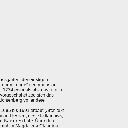
äuterungen als kleine – und
 – Hilfe für eine Spurensuche
eschützten Gebäuden im
nen Informationstafeln, die von
r Geschichtsverein zum
rt wurden und Ihnen Orientierung
ssgarten, der einstigen
rünen Lunge“ der Innenstadt
 1234 erstmals als „castrum in
 vorgeschaltet zog sich das
ichtenberg vollendete
685 bis 1691 erbaut (Architekt
Hanau-Hessen, des Stadtarchivs,
en-Kaiser-Schule. Über den
Gemahlin Magdalena Claudina