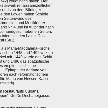
 1742) zeugt noch davon. Der
sterwerk renaissanezeitlicher
ben und von dem Büdinger
beiden Löwen halten Schilde
en Seitenwand des
hronisten und Musiklehrer
kt Nr. 4 und ist Autor der nach
000 handgeschriebenen Seiten,
 interessierten Laien. Das
straße 2.
ls als Maria-Magdalena-Kirche
 Zwischen 1448 und 1492 wirkten
el mit. 1449 wurde das Schiff
ut und 1496 das spätgotische
 empfiehlt sich eine
I.; Epitaph der Adriane von
oren nach reformatorischem
fin Maria von Hessen-Kassel.
rmstadt).
gen Restaurants Cubana
Rappen“, Große Dechaneigasse,