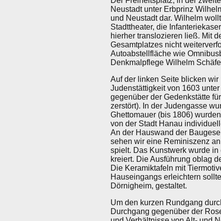
Der Freiheitsplatz, in der zwei
Neustadt unter Erbprinz Wilhelm
und Neustadt dar. Wilhelm woll
Stadttheater, die Infanterieka
hierher translozieren ließ. Mi
Gesamtplatzes nicht weiterverf
Autoabstellfläche wie Omnibusb
Denkmalpflege Wilhelm Schäfer
Auf der linken Seite blicken wi
Judenstättigkeit von 1603 unte
gegenüber der Gedenkstätte f
zerstört). In der Judengasse 
Ghettomauer (bis 1806) wurden 
von der Stadt Hanau individue
An der Hauswand der Baugesell
sehen wir eine Reminiszenz an
spielt. Das Kunstwerk wurde i
kreiert. Die Ausführung oblag 
Die Keramiktafeln mit Tiermoti
Hauseingangs erleichtern sollt
Dörnigheim, gestaltet.
Um den kurzen Rundgang durch 
Durchgang gegenüber der Rosen
und Verhältnisse von Alt- und N