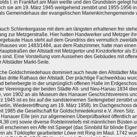
olds I. in Frankfurt am Main weilte und den Grundstein gelegt 
uch sie am 19. März 1945 weitgehend zerstört und 1955-1956 i
ls Gemeindehaus der evangelischen Marienkirchengemeinde wi
 auch Schlenkergasse mit dem am längsten erhaltenen frei steh
ang zur Metzgerstraße. Hier hatten Handwerker und Metzger ihr
vorgebaute Haus steht auf dem Grundriss des vermutlich zweitält
lhauses von 1483/1484, aus dem Ratszimmer, hatte man einen fr
uptstraßen der Altstadt mit Metzgertor und Kinzdorfertor als Ei
n sind. Eine Vorstellung vom Aussehen des Gebäudes mit offen
r Altstädter Markt-Seite.
e Goldschmiedehaus dominiert auch heute den Altstädter Mark
 das dritte Rathaus der Altstadt. Der prächtige Fachwerkbau wu
nd beherbergte in der ursprünglich offenen Halle im Erdgesch
er Vereinigung der beiden Städte Alt- und Neu-Hanau 1834 die
e, von 1902 an als Museum des Hanauer Geschichtsvereins und
1945 ist es bis auf die sandsteinernen Seitengiebel zerstört
Berlin, Wiedereröffnung am 19. März 1958). Im Dachgeschoss de
t 1985 die Gesellschaft für Goldschmiedekunst e.V. ihren Sitz.
anauer Elle (ein zur allgemeinen Überprüfbarkeit öffentlich a
38 cm) sowie diverse Rotsteinreliefs mit männlichen Büsten
 erscheinen ein Affe mit Spiegel (das Sinnbild für blinde Eigen
ein als Türklopfer gearbeiteter Löwe mit Ring im Maul. 1742 wur