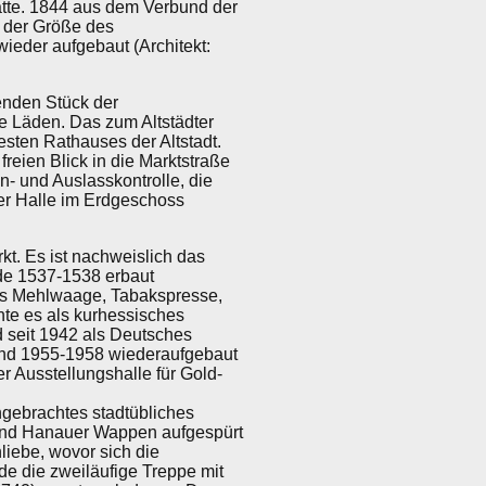
hatte. 1844 aus dem Verbund der
n der Größe des
eder aufgebaut (Architekt:
enden Stück der
e Läden. Das zum Altstädter
esten Rathauses der Altstadt.
eien Blick in die Marktstraße
n- und Auslasskontrolle, die
er Halle im Erdgeschoss
t. Es ist nachweislich das
rde 1537-1538 erbaut
oss Mehlwaage, Tabakspresse,
nte es als kurhessisches
 seit 1942 als Deutsches
 und 1955-1958 wiederaufgebaut
r Ausstellungshalle für Gold-
ngebrachtes stadtübliches
 und Hanauer Wappen aufgespürt
liebe, wovor sich die
de die zweiläufige Treppe mit