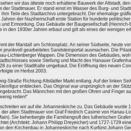
sehen wir das älteste noch erhaltene Bauwerk der Altstadt, den
der Stadtmauer. Er stand einst im Wasser des Burg- und Stadt
n ihm Teile des Stadtarchivs untergebracht. Der ehemalige gräfl
 Jahren der Naziherrschaft erste Station für hunderte politisc
und Ermordung. Das Gebäude der Baugesellschaft (Heinrich-Bot
 in den 1930er Jahren erbaut und gilt als eines der wenigen er
mt der Marstall am Schlossplatz. An seiner Südseite, heute v
n prunkvoll gearbeitetes Sandsteinportal ausmachen. Die Pilast
nau-Lichtenberger Wappen. Die Dimension des Gebäudes, wohlge
Stadtschlosses sowie Stellung und Macht des Hanauer Grafenha
28 zu einer Stadthalle umgebaut. Die Eröffnung des neuen Con
rfolgte im Herbst 2003.
ig-Straße Richtung Altstädter Markt entlang. Auf der linken Se
e Steinfigur entdecken. Das Original war ursprünglich an der Stü
 angebracht. Das Männchen mit den großen Ohren und Finger au
wenig reden!“
chreiten wir auf die Johanneskirche zu. Das Gebäude wurde 16
der alten Stadtmauer von Graf Friedrich Casimir von Hanau-Lic
ain). Sie beherbergte die Familiengruft des lutherischen Graf
htet (Architekt: Johann Philipp Dreyeicher) und 1727-1729 ein
an den Kirchenbau in Johanneskirche nach Kurfürst Johann Geo