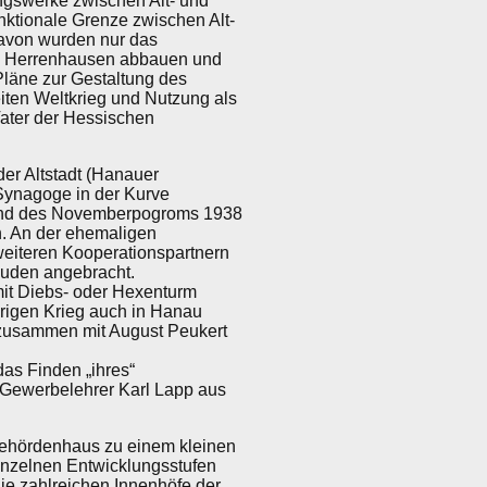
ungswerke zwischen Alt- und
nktionale Grenze zwischen Alt-
Davon wurden nur das
 in Herrenhausen abbauen und
Pläne zur Gestaltung des
eiten Weltkrieg und Nutzung als
Vater der Hessischen
der Altstadt (Hanauer
 Synagoge in der Kurve
rend des Novemberpogroms 1938
n. An der ehemaligen
weiteren Kooperationspartnern
Juden angebracht.
mit Diebs- oder Hexenturm
rigen Krieg auch in Hanau
 zusammen mit August Peukert
das Finden „ihres“
, Gewerbelehrer Karl Lapp aus
Behördenhaus zu einem kleinen
inzelnen Entwicklungsstufen
die zahlreichen Innenhöfe der