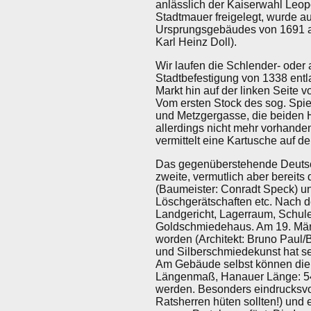
anlässlich der Kaiserwahl Leop
Stadtmauer freigelegt, wurde a
Ursprungsgebäudes von 1691 a
Karl Heinz Doll).
Wir laufen die Schlender- oder
Stadtbefestigung von 1338 entl
Markt hin auf der linken Seite 
Vom ersten Stock des sog. Spie
und Metzgergasse, die beiden Ha
allerdings nicht mehr vorhande
vermittelt eine Kartusche auf de
Das gegenüberstehende Deutsch
zweite, vermutlich aber bereits
(Baumeister: Conradt Speck) u
Löschgerätschaften etc. Nach d
Landgericht, Lagerraum, Schul
Goldschmiedehaus. Am 19. März 
worden (Architekt: Bruno Paul/
und Silberschmiedekunst hat sei
Am Gebäude selbst können die H
Längenmaß, Hanauer Länge: 54,
werden. Besonders eindrucksvoll
Ratsherren hüten sollten!) und 