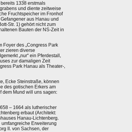
 bereits 1338 erstmals
grabens und diente zeitweise
iche Fruchtspeicher im Fronhof
her Gefangener aus Hanau und
t-Str. 1) gehört nicht zum
haltenen Bauten der NS-Zeit in
om Foyer des „Congress Park
er zieren diverse
merkt „nur“ ein Pferdestall,
uses zur damaligen Zeit
gress Park Hanau als Theater-,
ite, Ecke Steinstraße, können
tze des gotischen Erkers am
f dem Mund will uns sagen:
58 – 1664 als lutherischer
htenberg erbaut (Architekt:
enhauses Hanau-Lichtenberg.
e umfangreiche Erweiterung
rg II. von Sachsen, der