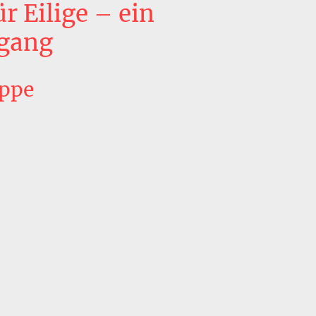
r Eilige – ein
gang
ppe
ngene „totale Krieg“ war kurz
ten Reiches mit voller Wucht
hrt. Am 19. März 1945
nur wenigen Minuten Tonnen
Jahrhunderte gewachsene
olzen bürgerlichen Tradition
rno, andere historisch
enig später leider dem
 geopfert oder achtlos
unsere Stadt geht, kann
Zeugnisse des alten Hanau
ichen Geschichte erzählen.