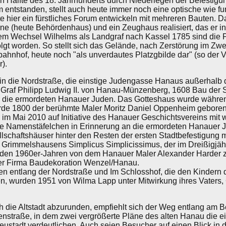
ten Hälfte des 18. Jahrhunderts durch Niederlegen der Befestig
 entstanden, stellt auch heute immer noch eine optische wie fu
te hier ein fürstliches Forum entwickeln mit mehreren Bauten. 
serne (heute Behördenhaus) und ein Zeughaus realisiert, das er
t dem Wechsel Wilhelms als Landgraf nach Kassel 1785 sind die 
olgt worden. So stellt sich das Gelände, nach Zerstörung im Zw
ahnhof, heute noch "als unverdautes Platzgbilde dar" (so der 
).
r in die Nordstraße, die einstige Judengasse Hanaus außerhalb 
r Graf Philipp Ludwig II. von Hanau-Münzenberg, 1608 Bau der
ür die ermordeten Hanauer Juden. Das Gotteshaus wurde wäh
wurde 1800 der berühmte Maler Moritz Daniel Oppenheim gebore
im Mai 2010 auf Initiative des Hanauer Geschichtsvereins mit 
lle Namenstäfelchen in Erinnerung an die ermordeten Hanauer 
schaftshäuser hinter den Resten der ersten Stadtbefestigung 
 Grimmelshausens Simplicus Simplicissimus, der im Dreißigjäh
n den 1960er-Jahren von dem Hanauer Maler Alexander Harder
der Firma Baudekoration Wenzel/Hanau.
ven entlang der Nordstraße und Im Schlosshof, die den Kindern 
en, wurden 1951 von Wilma Lapp unter Mitwirkung ihres Vaters
die Altstadt abzurunden, empfiehlt sich der Weg entlang am 
straße, in dem zwei vergrößerte Pläne des alten Hanau die e
eustadt verdeutlichen. Auch seien Besucher auf einen Blick in 