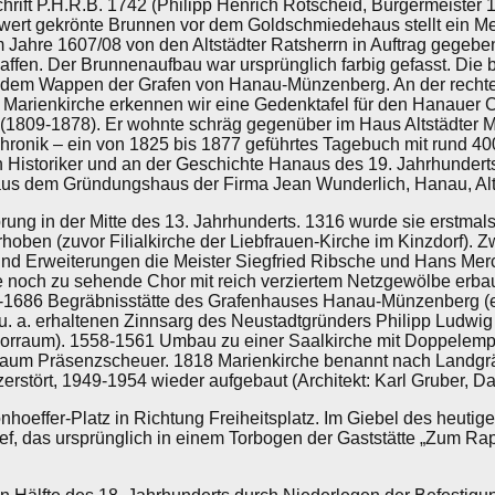
chrift P.H.R.B. 1742 (Philipp Henrich Rotscheid, Bürgermeister
wert gekrönte Brunnen vor dem Goldschmiedehaus stellt ein Mei
m Jahre 1607/08 von den Altstädter Ratsherrn in Auftrag gege
fen. Der Brunnenaufbau war ursprünglich farbig gefasst. Die 
d dem Wappen der Grafen von Hanau-Münzenberg. An der recht
arienkirche erkennen wir eine Gedenktafel für den Hanauer C
(1809-1878). Er wohnte schräg gegenüber im Haus Altstädter Mar
hronik – ein von 1825 bis 1877 geführtes Tagebuch mit rund 4
 Historiker und an der Geschichte Hanaus des 19. Jahrhunderts
us dem Gründungshaus der Firma Jean Wunderlich, Hanau, Alt
prung in der Mitte des 13. Jahrhunderts. 1316 wurde sie erstma
rhoben (zuvor Filialkirche der Liebfrauen-Kirche im Kinzdorf).
d Erweiterungen die Meister Siegfried Ribsche und Hans Merck
te noch zu sehende Chor mit reich verziertem Netzgewölbe erba
1-1686 Begräbnisstätte des Grafenhauses Hanau-Münzenberg (es
u. a. erhaltenen Zinnsarg des Neustadtgründers Philipp Ludwig I
orraum). 1558-1561 Umbau zu einer Saalkirche mit Doppelemp
raum Präsenzscheuer. 1818 Marienkirche benannt nach Landgrä
rstört, 1949-1954 wieder aufgebaut (Architekt: Karl Gruber, Da
nhoeffer-Platz in Richtung Freiheitsplatz. Im Giebel des heuti
ief, das ursprünglich in einem Torbogen der Gaststätte „Zum 