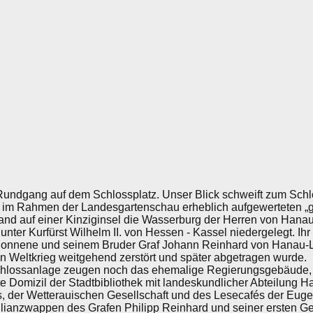
Nehmen Sie nachfolgende Erl
bei weitem nicht vollständige
auf Texten der an denkmalg
Stadtgebiet angebrachten grü
Stadtverwaltung und Hanaue
Altstadtjubiläum 1978 initiie
bieten.
undgang auf dem Schlossplatz. Unser Blick schweift zum Schlo
 im Rahmen der Landesgartenschau erheblich aufgewerteten „g
and auf einer Kinziginsel die Wasserburg der Herren von Hanau,
ter Kurfürst Wilhelm II. von Hessen - Kassel niedergelegt. Ihr
egonnene und seinem Bruder Graf Johann Reinhard von Hanau-L
en Weltkrieg weitgehend zerstört und später abgetragen wurde.
Schlossanlage zeugen noch das ehemalige Regierungsgebäude, 1
te Domizil der Stadtbibliothek mit landeskundlicher Abteilung 
, der Wetterauischen Gesellschaft und des Lesecafés der Eug
Allianzwappen des Grafen Philipp Reinhard und seiner ersten 