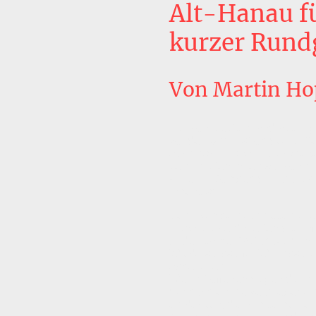
Alt-
Hanau fü
kurzer Rund
Von Martin Ho
Der von Deutschland ausgega
vor der Kapitulation des Drit
auch nach Hanau zurückgeke
vernichteten innerhalb von 
alliierter Bomben die über 
Innenstadt.
Sehr wenige Zeugnisse der st
Hanaus überdauerten das Infe
bedeutsame Bauten wurden w
Wiederaufbau für Wohnbauten
abgerissen.
Wer mit offenen Augen durch 
dennoch einige verbliebene 
entdecken, die von seiner re