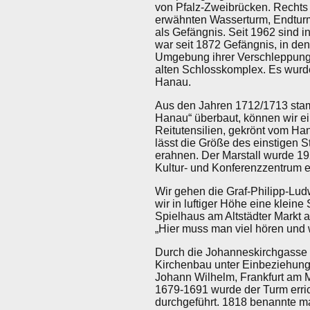
von Pfalz-Zweibrücken. Rechts 
erwähnten Wasserturm, Endturm 
als Gefängnis. Seit 1962 sind i
war seit 1872 Gefängnis, in den
Umgebung ihrer Verschleppung 
alten Schlosskomplex. Es wurde
Hanau.
Aus den Jahren 1712/1713 stam
Hanau“ überbaut, können wir ei
Reitutensilien, gekrönt vom Ha
lässt die Größe des einstigen 
erahnen. Der Marstall wurde 19
Kultur- und Konferenzzentrum e
Wir gehen die Graf-Philipp-Ludw
wir in luftiger Höhe eine klein
Spielhaus am Altstädter Markt
„Hier muss man viel hören und 
Durch die Johanneskirchgasse s
Kirchenbau unter Einbeziehung 
Johann Wilhelm, Frankfurt am M
1679-1691 wurde der Turm erric
durchgeführt. 1818 benannte m